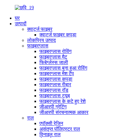
घर
उत्पादों
क्वार्ट्ज फाइबर
क्वार्ट्ज फाइबर कपड़ा
लोकप्रिय उत्पाद
फाइबरग्लास
फाइबरग्लास रोविंग
फाइबरग्लास मैट
फिबेर्ग्लस्स जाली
फाइबरग्लास बुना हुआ रोविंग
फाइबरग्लास मेश टेप
फाइबरग्लास कपड़ा
फाइबरग्लास रीबार
फाइबरग्लास रॉड
फाइबरग्लास ट्यूब
फाइबरग्लास के कटे हुए रेशे
जीआरपी ग्रेटिंग
जीआरपी संरचनात्मक आकार
राल
एपॉक्सी रेजि़न
असंतृप्त पॉलिएस्टर राल
विनाइल राल