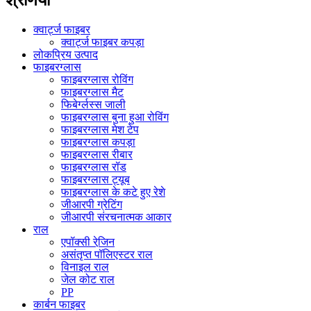
क्वार्ट्ज फाइबर
क्वार्ट्ज फाइबर कपड़ा
लोकप्रिय उत्पाद
फाइबरग्लास
फाइबरग्लास रोविंग
फाइबरग्लास मैट
फिबेर्ग्लस्स जाली
फाइबरग्लास बुना हुआ रोविंग
फाइबरग्लास मेश टेप
फाइबरग्लास कपड़ा
फाइबरग्लास रीबार
फाइबरग्लास रॉड
फाइबरग्लास ट्यूब
फाइबरग्लास के कटे हुए रेशे
जीआरपी ग्रेटिंग
जीआरपी संरचनात्मक आकार
राल
एपॉक्सी रेजि़न
असंतृप्त पॉलिएस्टर राल
विनाइल राल
जेल कोट राल
PP
कार्बन फाइबर