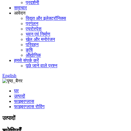
प्रदर्शनी
समाचार
आवेदन
विद्युत और इलेक्ट्रॉनिक्स
प्रगलन
एयरोस्पेस
भवन एवं निर्माण
खेल और मनोरंजन
परिवहन
कृषि
औद्योगिक
हमसे संपर्क करें
पूछे जाने वाले प्रश्न
English
घर
उत्पादों
फाइबरग्लास
फाइबरग्लास रोविंग
उत्पादों
श्रेणियाँ