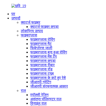
घर
उत्पादों
क्वार्ट्ज फाइबर
क्वार्ट्ज फाइबर कपड़ा
लोकप्रिय उत्पाद
फाइबरग्लास
फाइबरग्लास रोविंग
फाइबरग्लास मैट
फिबेर्ग्लस्स जाली
फाइबरग्लास बुना हुआ रोविंग
फाइबरग्लास मेश टेप
फाइबरग्लास कपड़ा
फाइबरग्लास रीबार
फाइबरग्लास रॉड
फाइबरग्लास ट्यूब
फाइबरग्लास के कटे हुए रेशे
जीआरपी ग्रेटिंग
जीआरपी संरचनात्मक आकार
राल
एपॉक्सी रेजि़न
असंतृप्त पॉलिएस्टर राल
विनाइल राल