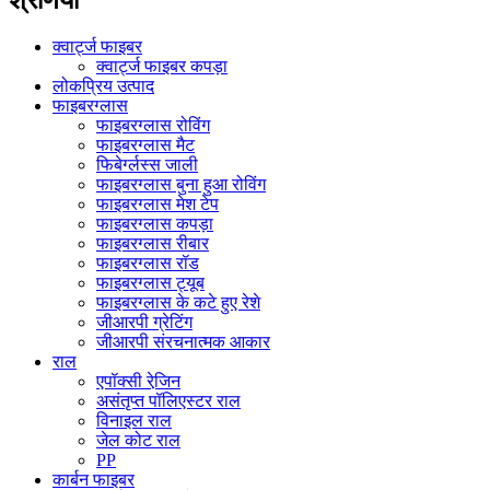
क्वार्ट्ज फाइबर
क्वार्ट्ज फाइबर कपड़ा
लोकप्रिय उत्पाद
फाइबरग्लास
फाइबरग्लास रोविंग
फाइबरग्लास मैट
फिबेर्ग्लस्स जाली
फाइबरग्लास बुना हुआ रोविंग
फाइबरग्लास मेश टेप
फाइबरग्लास कपड़ा
फाइबरग्लास रीबार
फाइबरग्लास रॉड
फाइबरग्लास ट्यूब
फाइबरग्लास के कटे हुए रेशे
जीआरपी ग्रेटिंग
जीआरपी संरचनात्मक आकार
राल
एपॉक्सी रेजि़न
असंतृप्त पॉलिएस्टर राल
विनाइल राल
जेल कोट राल
PP
कार्बन फाइबर