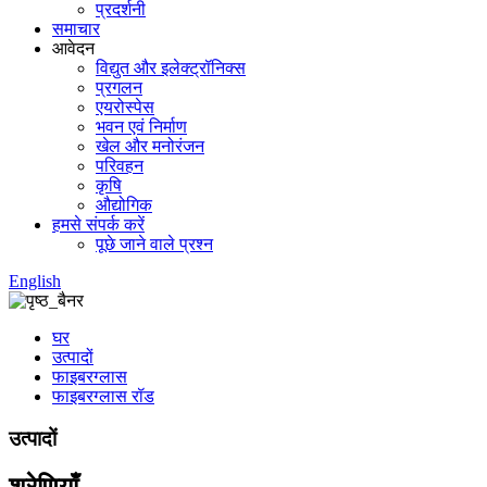
प्रदर्शनी
समाचार
आवेदन
विद्युत और इलेक्ट्रॉनिक्स
प्रगलन
एयरोस्पेस
भवन एवं निर्माण
खेल और मनोरंजन
परिवहन
कृषि
औद्योगिक
हमसे संपर्क करें
पूछे जाने वाले प्रश्न
English
घर
उत्पादों
फाइबरग्लास
फाइबरग्लास रॉड
उत्पादों
श्रेणियाँ