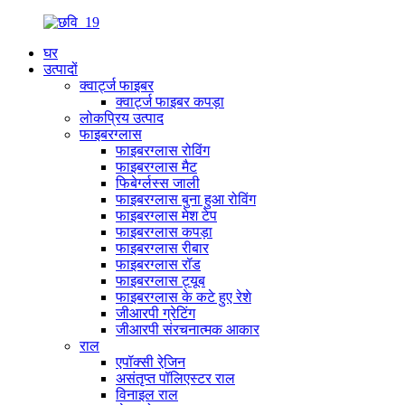
घर
उत्पादों
क्वार्ट्ज फाइबर
क्वार्ट्ज फाइबर कपड़ा
लोकप्रिय उत्पाद
फाइबरग्लास
फाइबरग्लास रोविंग
फाइबरग्लास मैट
फिबेर्ग्लस्स जाली
फाइबरग्लास बुना हुआ रोविंग
फाइबरग्लास मेश टेप
फाइबरग्लास कपड़ा
फाइबरग्लास रीबार
फाइबरग्लास रॉड
फाइबरग्लास ट्यूब
फाइबरग्लास के कटे हुए रेशे
जीआरपी ग्रेटिंग
जीआरपी संरचनात्मक आकार
राल
एपॉक्सी रेजि़न
असंतृप्त पॉलिएस्टर राल
विनाइल राल