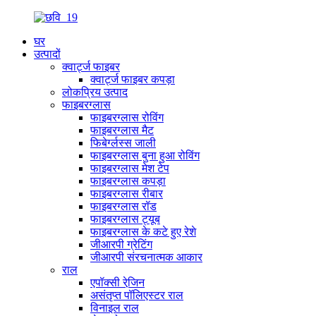
घर
उत्पादों
क्वार्ट्ज फाइबर
क्वार्ट्ज फाइबर कपड़ा
लोकप्रिय उत्पाद
फाइबरग्लास
फाइबरग्लास रोविंग
फाइबरग्लास मैट
फिबेर्ग्लस्स जाली
फाइबरग्लास बुना हुआ रोविंग
फाइबरग्लास मेश टेप
फाइबरग्लास कपड़ा
फाइबरग्लास रीबार
फाइबरग्लास रॉड
फाइबरग्लास ट्यूब
फाइबरग्लास के कटे हुए रेशे
जीआरपी ग्रेटिंग
जीआरपी संरचनात्मक आकार
राल
एपॉक्सी रेजि़न
असंतृप्त पॉलिएस्टर राल
विनाइल राल