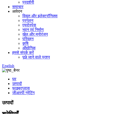
प्रदर्शनी
समाचार
आवेदन
विद्युत और इलेक्ट्रॉनिक्स
प्रगलन
एयरोस्पेस
भवन एवं निर्माण
खेल और मनोरंजन
परिवहन
कृषि
औद्योगिक
हमसे संपर्क करें
पूछे जाने वाले प्रश्न
English
घर
उत्पादों
फाइबरग्लास
जीआरपी ग्रेटिंग
उत्पादों
श्रेणियाँ