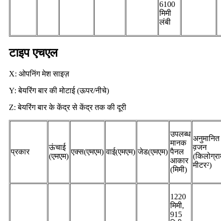
6100
मिमी
लंबी
टाइप एचएल
X: ओपनिंग मेश साइज़
Y: बेयरिंग बार की मोटाई (ऊपर/नीचे)
Z: बेयरिंग बार के केंद्र से केंद्र तक की दूरी
उपलब्ध
अनुमानित
मानक
ऊंचाई
व़जन
प्रकार
एक्स(एमएम)
वाई(एमएम)
जेड(एमएम)
पैनल
(एमएम)
(किलोग्रा
आकार
मीटर²)
(मिमी)
1220
मिमी,
915