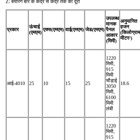
Z: बेयरिंग बार के केंद्र से केंद्र तक की दूरी
उपलब्ध
अनुमानित
मानक
ऊंचाई
व़जन
प्रकार
एक्स(एमएम)
वाई(एमएम)
जेड(एमएम)
पैनल
(एमएम)
(किलोग्राम
आकार
मीटर²)
(मिमी)
1220
मिमी,
915
मिमी
चौड़ाई
आई-4010
25
10
15
25
18.6
3050
मिमी,
6100
मिमी
लंबी
1220
मिमी,
915