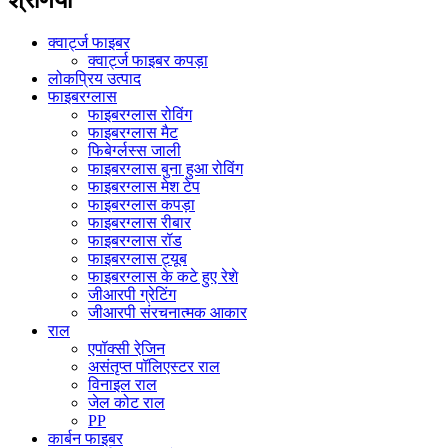
क्वार्ट्ज फाइबर
क्वार्ट्ज फाइबर कपड़ा
लोकप्रिय उत्पाद
फाइबरग्लास
फाइबरग्लास रोविंग
फाइबरग्लास मैट
फिबेर्ग्लस्स जाली
फाइबरग्लास बुना हुआ रोविंग
फाइबरग्लास मेश टेप
फाइबरग्लास कपड़ा
फाइबरग्लास रीबार
फाइबरग्लास रॉड
फाइबरग्लास ट्यूब
फाइबरग्लास के कटे हुए रेशे
जीआरपी ग्रेटिंग
जीआरपी संरचनात्मक आकार
राल
एपॉक्सी रेजि़न
असंतृप्त पॉलिएस्टर राल
विनाइल राल
जेल कोट राल
PP
कार्बन फाइबर