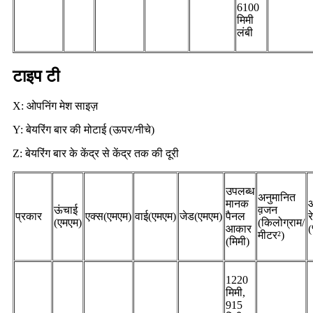
6100
मिमी
लंबी
टाइप टी
X: ओपनिंग मेश साइज़
Y: बेयरिंग बार की मोटाई (ऊपर/नीचे)
Z: बेयरिंग बार के केंद्र से केंद्र तक की दूरी
उपलब्ध
अनुमानित
मानक
ऊंचाई
व़जन
प्रकार
एक्स(एमएम)
वाई(एमएम)
जेड(एमएम)
पैनल
र
(एमएम)
(किलोग्राम/
आकार
मीटर²)
(मिमी)
1220
मिमी,
915