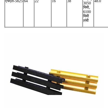
एचएल-5825
64
22
16
38
48.0
3050
मिमी,
6100
मिमी
लंबी