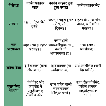
कार्बन फाइबर
कार्बन फाइबर बुना
विशेषता
कार्बन फाइबर मैट
जाल
हुआ कपड़ा
सघन, मजबूत बुनाई
बाइंडर के साथ नॉन-
खुली, ग्रिड जैसी
संरचना
(जैसे, प्लेन,
वोवन, अनियमित
बुनाई।
ट्विल)।
फाइबर।
मध्यम (इसे
राल
बहुत उच्च (उत्कृष्ट
सावधानीपूर्वक लागू
उच्च (अच्छा
पारगम्यता
प्रवाह)।
करने की
अवशोषण)।
आवश्यकता है)।
द्विदिशात्मक (ताना
द्विदिशात्मक (या
अर्ध-समदैशिक (सभी
शक्ति दिशा
और बाना)।
एकदिशात्मक)।
दिशाओं में)।
कंपोजिट और
बल्क रीइन्फोर्समेंट;
उच्च शक्ति वाली
प्राथमिक
कंक्रीट में
जटिल आकार;
संरचनात्मक
उपयोग
सुदृढ़ीकरण;
आइसोट्रोपिक
मिश्रित परतें।
सैंडविच कोर।
भाग।