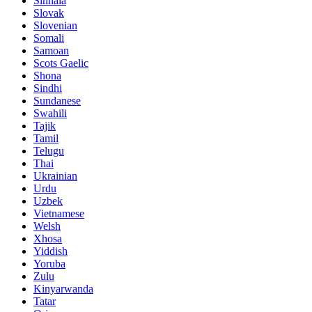
Sinhala
Slovak
Slovenian
Somali
Samoan
Scots Gaelic
Shona
Sindhi
Sundanese
Swahili
Tajik
Tamil
Telugu
Thai
Ukrainian
Urdu
Uzbek
Vietnamese
Welsh
Xhosa
Yiddish
Yoruba
Zulu
Kinyarwanda
Tatar