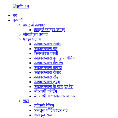
घर
उत्पादों
क्वार्ट्ज फाइबर
क्वार्ट्ज फाइबर कपड़ा
लोकप्रिय उत्पाद
फाइबरग्लास
फाइबरग्लास रोविंग
फाइबरग्लास मैट
फिबेर्ग्लस्स जाली
फाइबरग्लास बुना हुआ रोविंग
फाइबरग्लास मेश टेप
फाइबरग्लास कपड़ा
फाइबरग्लास रीबार
फाइबरग्लास रॉड
फाइबरग्लास ट्यूब
फाइबरग्लास के कटे हुए रेशे
जीआरपी ग्रेटिंग
जीआरपी संरचनात्मक आकार
राल
एपॉक्सी रेजि़न
असंतृप्त पॉलिएस्टर राल
विनाइल राल