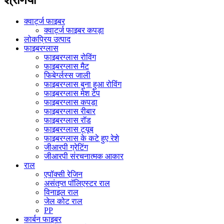
क्वार्ट्ज फाइबर
क्वार्ट्ज फाइबर कपड़ा
लोकप्रिय उत्पाद
फाइबरग्लास
फाइबरग्लास रोविंग
फाइबरग्लास मैट
फिबेर्ग्लस्स जाली
फाइबरग्लास बुना हुआ रोविंग
फाइबरग्लास मेश टेप
फाइबरग्लास कपड़ा
फाइबरग्लास रीबार
फाइबरग्लास रॉड
फाइबरग्लास ट्यूब
फाइबरग्लास के कटे हुए रेशे
जीआरपी ग्रेटिंग
जीआरपी संरचनात्मक आकार
राल
एपॉक्सी रेजि़न
असंतृप्त पॉलिएस्टर राल
विनाइल राल
जेल कोट राल
PP
कार्बन फाइबर